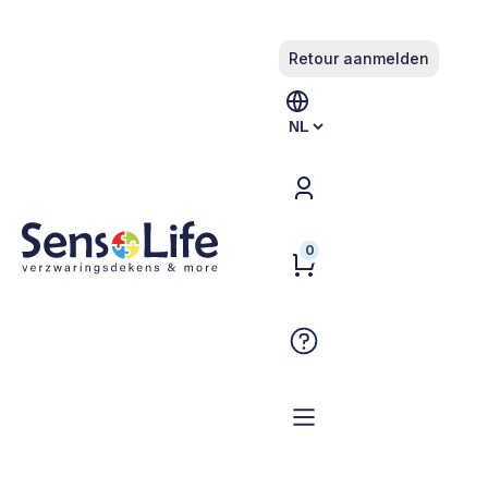
Retour aanmelden
Kies
een
taal
/
Home
/
Blog
/
Autisme en slaap kunnen wél hand in hand
Autisme en slaap kunnen
0
wél hand in hand
11/07/2022
|
Blog
Uit onderzoek is gebleken dat mensen met autisme relatief
gezien veel vaker last hebben van slaapproblemen dan
mensen zonder autisme. Mensen met autisme zijn overdag
erg kwetsbaar. De dagelijkse bezigheden in combinatie