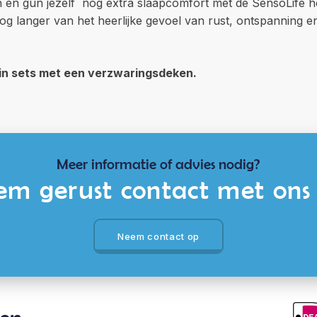
 en gun jezelf nog extra slaapcomfort met de SensoLife h
og langer van het heerlijke gevoel van rust, ontspanning e
 in sets met een verzwaringsdeken.
Meer informatie of advies nodig?
m gerust contact met ons
Neem contact op