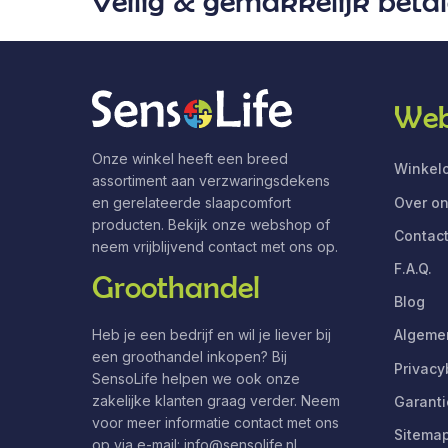
Veilig & gemakkelijk beta
Web
Onze winkel heeft een breed
Winkelo
assortiment aan verzwaringsdekens
Over o
en gerelateerde slaapcomfort
producten. Bekijk onze webshop of
Contac
neem vrijblijvend contact met ons op.
F.A.Q.
Groothandel
Blog
Heb je een bedrijf en wil je liever bij
Algeme
een groothandel inkopen? Bij
Privacy
SensoLife helpen we ook onze
zakelijke klanten graag verder. Neem
Garanti
voor meer informatie contact met ons
Sitema
op via e-mail:
info@sensolife.nl