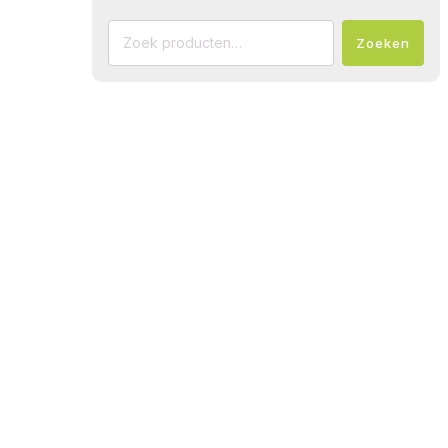
Zoeken
Zoeken
naar: