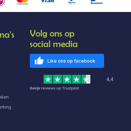
Volg ons op
na's
social media
Like ons op facebook
4,4
Bekijk reviews op Trustpilot
deken
erking