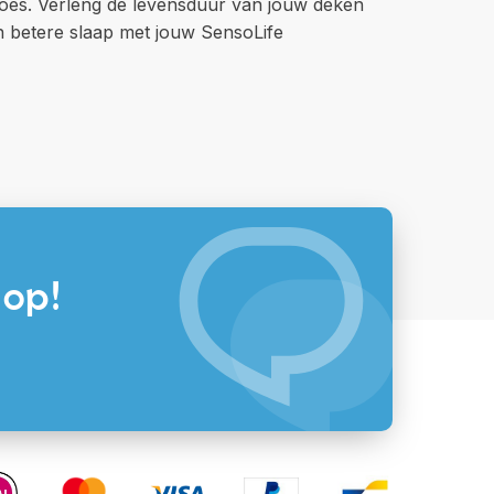
oes. Verleng de levensduur van jouw deken
n betere slaap met jouw SensoLife
 op!