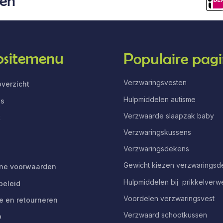
len
sitemenu
Populaire pagi
Verzwaringsvesten
verzicht
Hulpmiddelen autisme
ns
Verzwaarde slaapzak baby
t
Verzwaringskussens
Verzwaringsdekens
Gewicht kiezen verzwarings
ne voorwaarden
Hulpmiddelen bij prikkelverw
beleid
Voordelen verzwaringsvest
e en retourneren
Verzwaard schootkussen
p