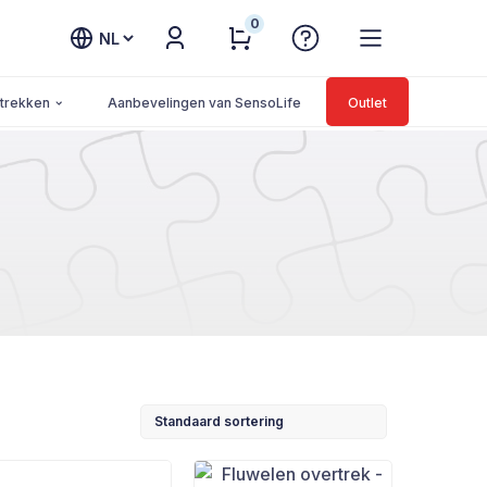
0
Kies
een
taal
trekken
Aanbevelingen van SensoLife
Outlet