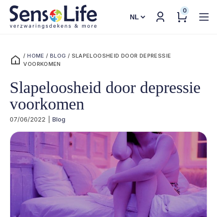
0
Kies
een
taal
/
HOME
/
BLOG
/
SLAPELOOSHEID DOOR DEPRESSIE
VOORKOMEN
Slapeloosheid door depressie
voorkomen
07/06/2022
|
Blog