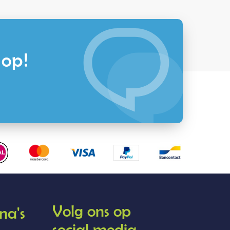
 op!
Volg ons op
na's
social media