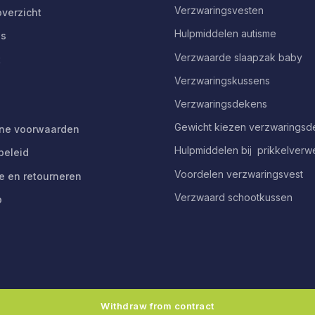
Verzwaringsvesten
verzicht
Hulpmiddelen autisme
ns
Verzwaarde slaapzak baby
t
Verzwaringskussens
Verzwaringsdekens
Gewicht kiezen verzwarings
ne voorwaarden
Hulpmiddelen bij prikkelverw
beleid
Voordelen verzwaringsvest
e en retourneren
Verzwaard schootkussen
p
Withdraw from contract