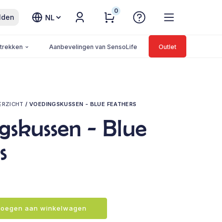
0
Kies
lden
een
taal
trekken
Aanbevelingen van SensoLife
Outlet
ERZICHT
/
VOEDINGSKUSSEN - BLUE FEATHERS
gskussen - Blue
s
oegen aan winkelwagen