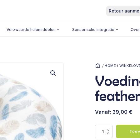
Retour aanme
Verzwaarde hulpmiddelen
Sensorische integratie
Over
/
HOME
/
WINKELOV
Voedin
feather
Vanaf:
39,00
€
Voedingskussen
Toev
-