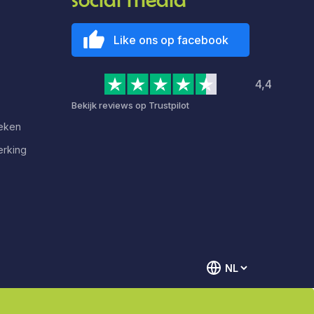
Like ons op facebook
4,4
Bekijk reviews op Trustpilot
deken
erking