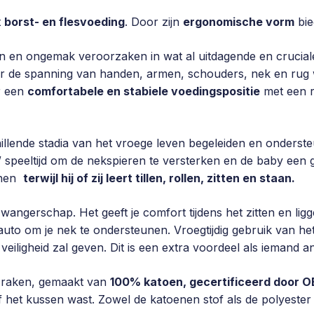
t
borst- en flesvoeding
. Door zijn
ergonomische vorm
bie
jn en ongemak veroorzaken in wat al uitdagende en crucial
or de spanning van handen, armen, schouders, nek en rug
r een
comfortabele en stabiele voedingspositie
met een r
illende stadia van het vroege leven begeleiden en onderste
 speeltijd om de nekspieren te versterken en de baby een ge
unen
terwijl hij of zij leert tillen, rollen, zitten en staan.
zwangerschap. Het geeft je comfort tijdens het zitten en li
 auto om je nek te ondersteunen. Vroegtijdig gebruik van h
iligheid zal geven. Dit is een extra voordeel als iemand a
 raken, gemaakt van
100% katoen, gecertificeerd door 
 het kussen wast. Zowel de katoenen stof als de polyester 