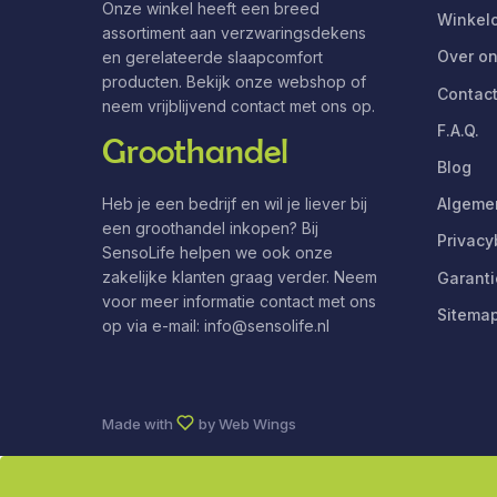
Onze winkel heeft een breed
Winkelo
assortiment aan verzwaringsdekens
Over o
en gerelateerde slaapcomfort
producten. Bekijk onze webshop of
Contac
neem vrijblijvend contact met ons op.
F.A.Q.
Groothandel
Blog
Heb je een bedrijf en wil je liever bij
Algeme
een groothandel inkopen? Bij
Privacy
SensoLife helpen we ook onze
zakelijke klanten graag verder. Neem
Garanti
voor meer informatie contact met ons
Sitema
op via e-mail:
info@sensolife.nl
Made with
by
Web Wings