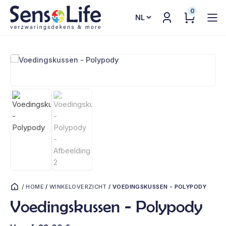
0
Kies
een
taal
/
HOME
/
WINKELOVERZICHT
/
VOEDINGSKUSSEN - POLYPODY
Voedingskussen - Polypody