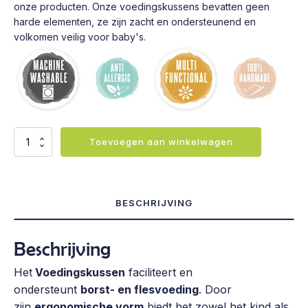
onze producten. Onze voedingskussens bevatten geen
harde elementen, ze zijn zacht en ondersteunend en
volkomen veilig voor baby's.
Voedingskussen
Toevoegen aan winkelwagen
-
Lila
stars
aantal
BESCHRIJVING
Beschrijving
Het
Voedingskussen
faciliteert en
ondersteunt
borst- en flesvoeding
. Door
zijn
ergonomische vorm
biedt het zowel het kind als