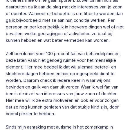
ik tieners mee om te gaan sporten. Zowel binnen huis als
daarbuiten ga ik aan de slag met de interesses van je zoon
of dochter. Wanneer er behoefte is om fitter te worden dan
ga ik bijvoorbeeld met ze aan hun conditie werken. Per
persoon en per keer bekijk ik in hoeverre dingen wel of niet
bevallen, welke gedragingen of activiteiten ze baat bij
kunnen hebben en wat beter vermeden kan worden.
Zelf ben ik niet voor 100 procent fan van behandelplannen,
deze laten vaak niet genoeg ruimte voor het menselijke
element. Hier mee bedoel ik dat wij allemaal betere- en
slechtere dagen hebben en hier op ingespeeld dient te
worden. Daarom check ik iedere keer in waar wij ons
bevinden en ga ik van daar uit verder. Waar ik wel fan van
ben is de inzet van interesses van jouw zoon of dochter.
Hier mee wil ik ze extra motiveren en ook er voor zorgen
dat ze nog kunnen genieten van dat stukje kind zijn, door
vooral plezier te hebben.
Sinds mijn aanraking met autisme in het zomerkamp in