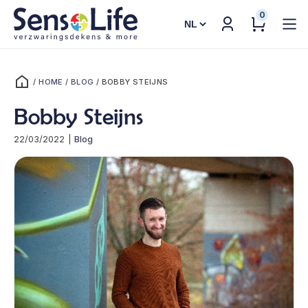
0
Kies
een
taal
/
HOME
/
BLOG
/
BOBBY STEIJNS
Bobby Steijns
22/03/2022
|
Blog