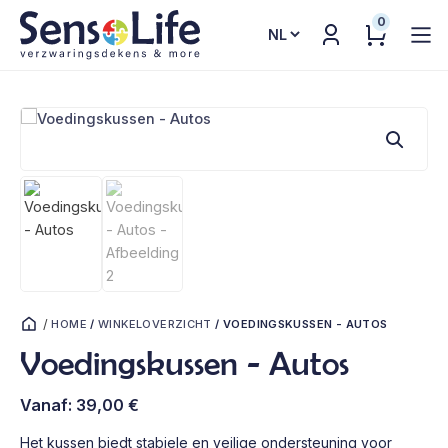
0
Kies
een
taal
/
HOME
/
WINKELOVERZICHT
/
VOEDINGSKUSSEN - AUTOS
Voedingskussen - Autos
Vanaf:
39,00
€
Het kussen biedt stabiele en veilige ondersteuning voor