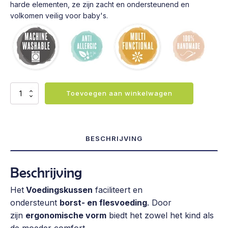
harde elementen, ze zijn zacht en ondersteunend en
volkomen veilig voor baby's.
Voedingskussen
Toevoegen aan winkelwagen
-
Autos
aantal
BESCHRIJVING
Beschrijving
Het
Voedingskussen
faciliteert en
ondersteunt
borst- en flesvoeding
. Door
zijn
ergonomische vorm
biedt het zowel het kind als
de moeder comfort.