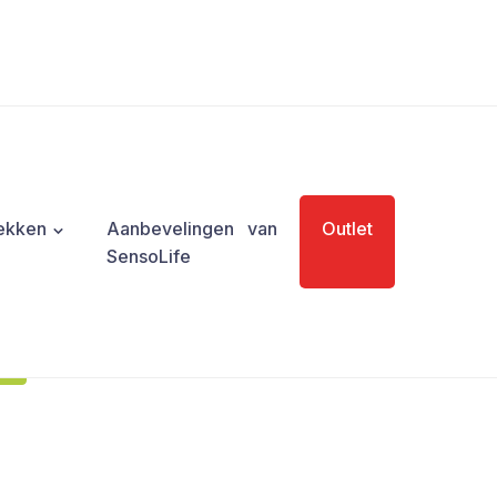
eken stabiel in de hoes blijft en niet verschuift
ekken
Aanbevelingen van
Outlet
SensoLife