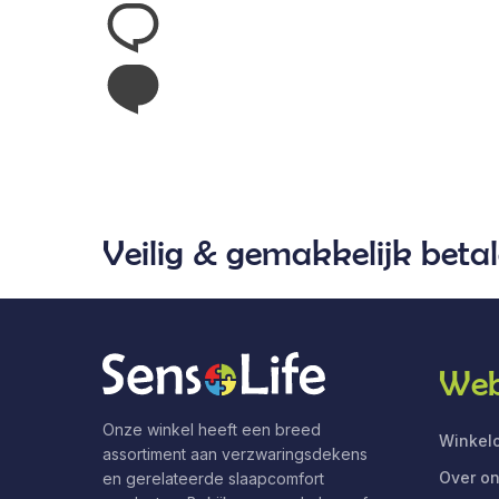
Veilig & gemakkelijk beta
Web
Onze winkel heeft een breed
Winkelo
assortiment aan verzwaringsdekens
Over o
en gerelateerde slaapcomfort