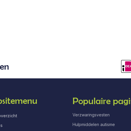
len
sitemenu
Populaire pagi
Verzwaringsvesten
verzicht
Hulpmiddelen autisme
ns