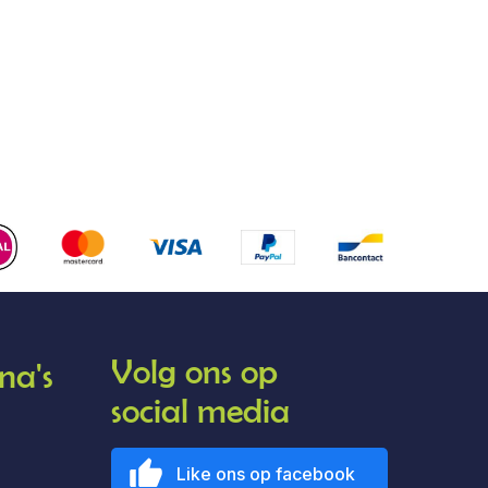
Volg ons op
na's
social media
Like ons op facebook