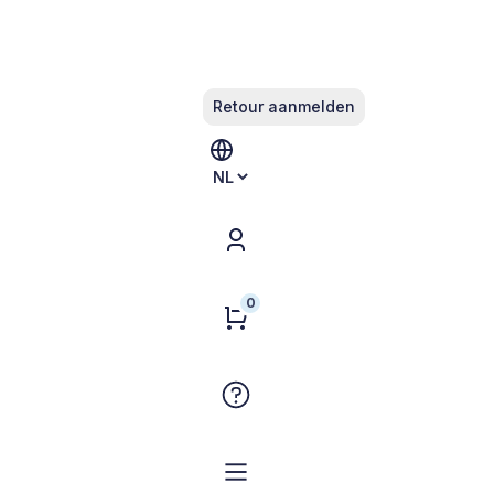
Retour aanmelden
Kies
een
taal
 HOES
che hoes
0
cm
n geweldige aanvulling op jouw SensoLife
aan de lussen van jouw verzwaringsdeken kan