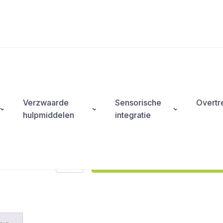
worden bevestigd. Dit zorgt ervoor dat verzwaringsd
tijdens je slaap.
Verzendtijd
- 5-10 werkdagen
Wasvoorschriften
- wasbaar op 30 graden
Verzwaarde
Sensorische
Overtr
hulpmiddelen
integratie
Optie
Toevoegen aan winkelwagen
Minky
pluche
hoes
aantal