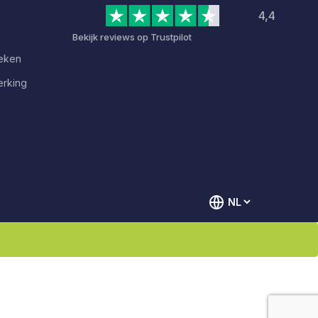
4,4
Bekijk reviews op Trustpilot
deken
erking