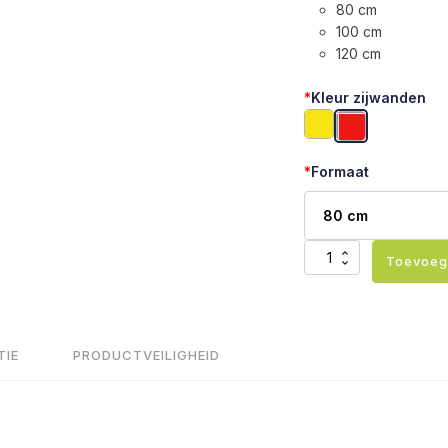
80 cm
100 cm
120 cm
*
Kleur zijwanden
*
Formaat
Therapierol
Toevoeg
katoen
aantal
TIE
PRODUCTVEILIGHEID