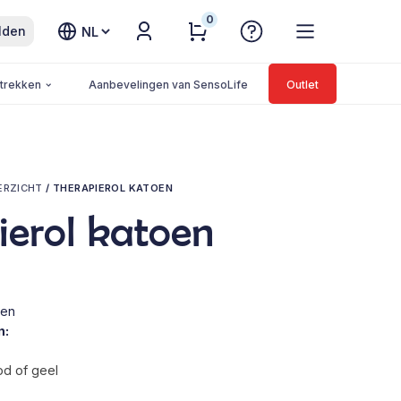
0
Kies
lden
een
taal
trekken
Aanbevelingen van SensoLife
Outlet
ERZICHT
/
THERAPIEROL KATOEN
ierol katoen
oen
n:
od of geel