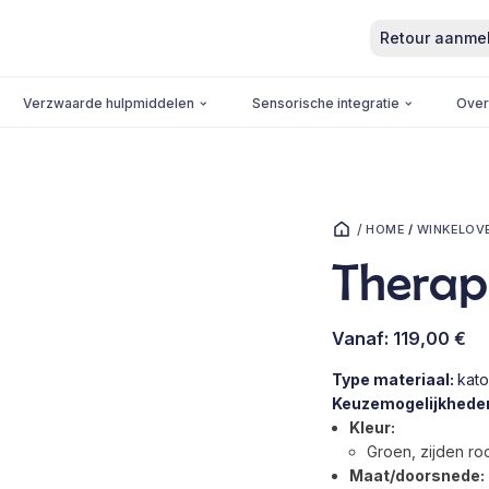
Retour aanme
Verzwaarde hulpmiddelen
Sensorische integratie
Over
/
HOME
/
WINKELOV
Therap
Vanaf:
119,00
€
Type materiaal:
kat
Keuzemogelijkhede
Kleur:
Groen, zijden ro
Maat/doorsnede: