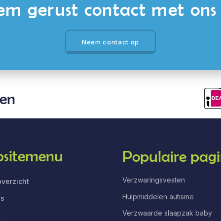
m gerust contact met ons
Neem contact op
len
sitemenu
Populaire pagi
Verzwaringsvesten
verzicht
Hulpmiddelen autisme
ns
Verzwaarde slaapzak baby
t