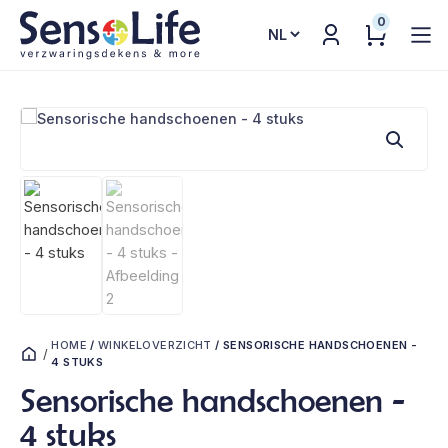
0
Kies
een
taal
HOME
/
WINKELOVERZICHT
/
SENSORISCHE HANDSCHOENEN -
/
4 STUKS
Sensorische handschoenen -
4 stuks