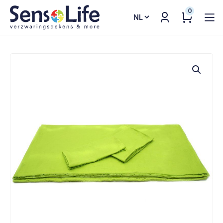
0
Kies
een
taal