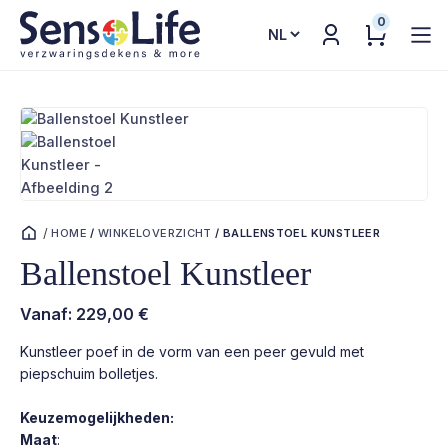
0
Kies
een
taal
/
HOME
/
WINKELOVERZICHT
/
BALLENSTOEL KUNSTLEER
Ballenstoel Kunstleer
Vanaf:
229,00
€
Kunstleer poef in de vorm van een peer gevuld met
piepschuim bolletjes.
Keuzemogelijkheden:
Maat
: