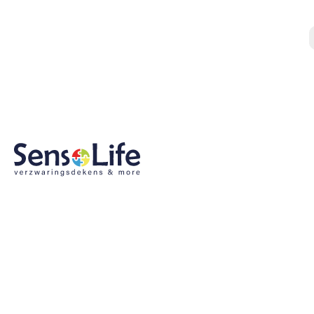
/
HOME
/
WINKELOVERZICHT
/
VOEDINGSKUSSEN - GREY STARS
Voedingskussen - Grey stars
Vanaf:
39,00
€
Het kussen biedt stabiele en veilige ondersteuning voor
zowel kind als moeder tijdens het geven van borstvoeding.