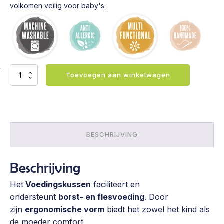
volkomen veilig voor baby's.
Voedingskussen
Toevoegen aan winkelwagen
-
Grey
stars
aantal
BESCHRIJVING
Beschrijving
Het
Voedingskussen
faciliteert en
ondersteunt
borst- en flesvoeding
. Door
zijn
ergonomische vorm
biedt het zowel het kind als
de moeder comfort.