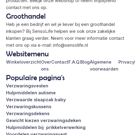
producten. Bekijk onze webshop of neem vrijblijvend
contact met ons op.
Groothandel
Heb je een bedrijf en wil je liever bij een groothandel
inkopen? Bij SensoLife helpen we ook onze zakelijke
klanten graag verder. Neem voor meer informatie contact
met ons op via e-mail:
info@sensolife.nl
Websitemenu
Winkeloverzicht
Over
Contact
F.A.Q.
Blog
Algemene
Privacy
ons
voorwaarden
Populaire pagina's
Verzwaringsvesten
Hulpmiddelen autisme
Verzwaarde slaapzak baby
Verzwaringskussens
Verzwaringsdekens
Gewicht kiezen verzwaringsdeken
Hulpmiddelen bij prikkelverwerking
Voordelen verzwaringsvest