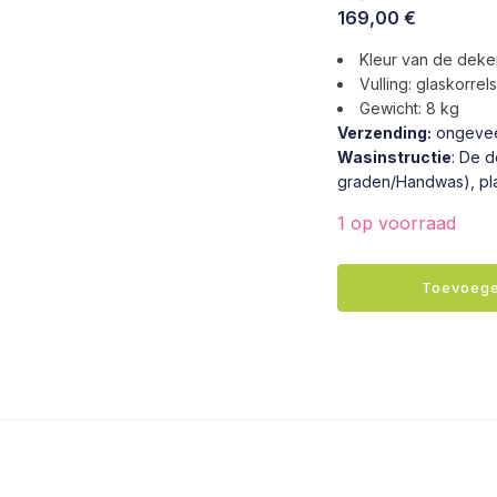
Oorspronkelijke
Huidige
169,00
€
prijs
prijs
Kleur van de deken
was:
is:
Vulling:​ glaskorrels
189,00 €.
169,00 €
Gewicht: 8 kg
Verzending:
ongevee
Wasinstructie
: De 
graden/Handwas), pla
1 op voorraad
Verzwaringsdeken
Toevoege
"CLASSIC"
140
x
200
cm
-
8
kg
aantal