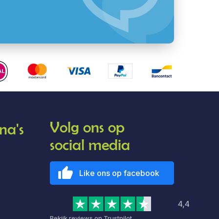
Volg ons op
na's
social media
Like ons op facebook
4,4
Bekijk reviews op Trustpilot