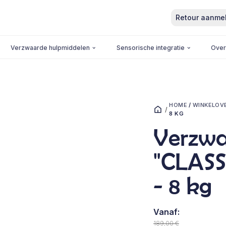
Retour aanme
Verzwaarde hulpmiddelen
Sensorische integratie
Over
HOME
/
WINKELOV
/
8 KG
Verzwa
"CLASS
- 8 kg
Vanaf:
189,00
€