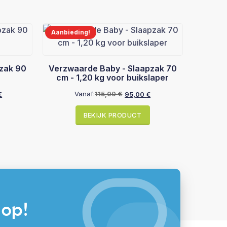
Aanbieding!
zak 90
Verzwaarde Baby - Slaapzak 70
cm - 1,20 kg voor buikslaper
Vanaf:
115,00
€
€
95,00
€
ijke
Oorspronkelijke
Huidige
prijs
prijs
BEKIJK PRODUCT
was:
is:
115,00 €.
95,00 €.
 op!