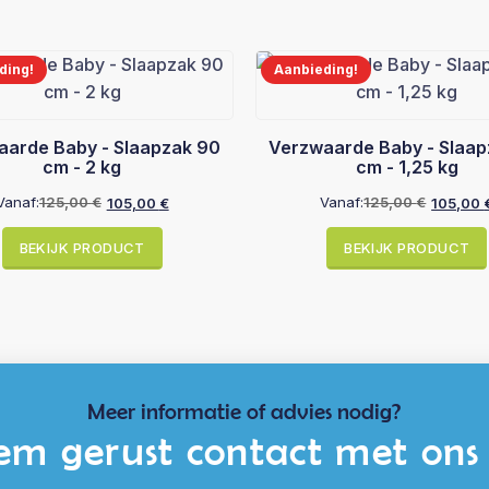
ding!
Aanbieding!
aarde Baby - Slaapzak 90
Verzwaarde Baby - Slaap
cm - 2 kg
cm - 1,25 kg
Vanaf:
125,00
€
Vanaf:
125,00
€
105,00
€
105,00
Oorspronkelijke
Huidige
Oorspronkel
Huidige
prijs
prijs
prijs
prijs
BEKIJK PRODUCT
BEKIJK PRODUCT
was:
is:
was:
is:
125,00 €.
105,00 €.
125,00 €.
105,00 €.
Meer informatie of advies nodig?
m gerust contact met ons