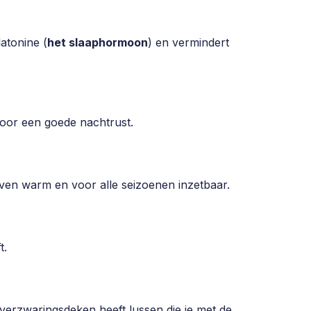
atonine (
het slaaphormoon
) en vermindert
voor een goede nachtrust.
ven warm en voor alle seizoenen inzetbaar.
t.
erzwaringsdeken heeft lussen die je met de