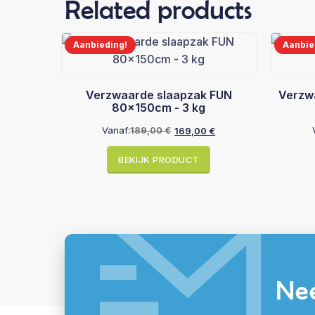
Related products
Aanbieding!
Aanbie
Verzwaarde slaapzak FUN
Verzw
80x150cm - 3 kg
Vanaf:
189,00
€
169,00
€
Oorspronkelijke
Huidige
prijs
prijs
BEKIJK PRODUCT
was:
is:
189,00 €.
169,00 €.
Nee