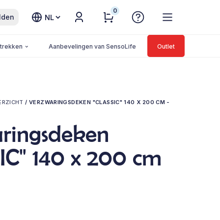
0
Kies
lden
een
taal
trekken
Aanbevelingen van SensoLife
Outlet
ERZICHT
/
VERZWARINGSDEKEN "CLASSIC" 140 X 200 CM -
ringsdeken
IC" 140 x 200 cm