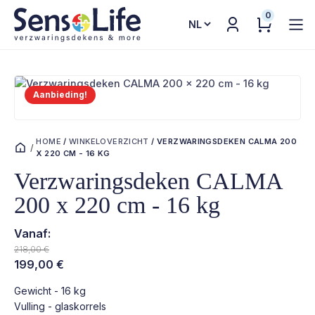
0
Kies
een
taal
Aanbieding!
HOME
/
WINKELOVERZICHT
/
VERZWARINGSDEKEN CALMA 200
/
X 220 CM - 16 KG
Verzwaringsdeken CALMA
200 x 220 cm - 16 kg
Vanaf:
218,00
€
Oorspronkelijke
Huidige
199,00
€
prijs
prijs
Gewicht - 16 kg
was:
is:
Vulling - glaskorrels