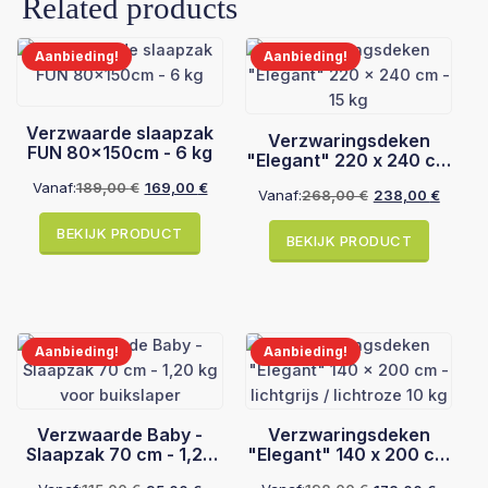
Related products
Aanbieding!
Aanbieding!
Verzwaarde slaapzak
Verzwaringsdeken
FUN 80x150cm - 6 kg
"Elegant" 220 x 240 cm
- 15 kg
Vanaf:
189,00
€
169,00
€
Vanaf:
268,00
€
238,00
€
Oorspronkelijke
Huidige
Oorspronkelijke
Huidige
prijs
prijs
prijs
prijs
BEKIJK PRODUCT
was:
is:
BEKIJK PRODUCT
was:
is:
189,00 €.
169,00 €.
268,00 €.
238,00 €.
Aanbieding!
Aanbieding!
Verzwaarde Baby -
Verzwaringsdeken
Slaapzak 70 cm - 1,20
"Elegant" 140 x 200 cm
kg voor buikslaper
- lichtgrijs / lichtroze 10