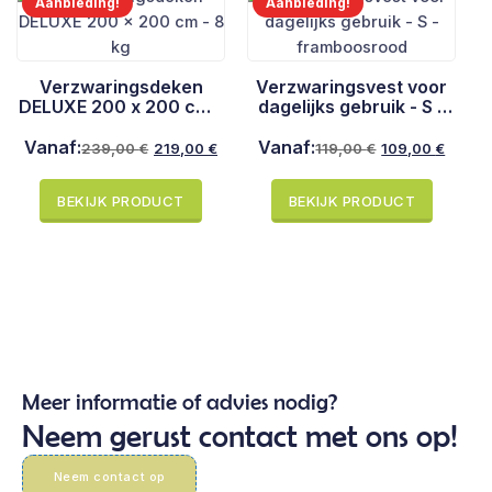
Aanbieding!
Aanbieding!
Verzwaringsdeken
Verzwaringsvest voor
DELUXE 200 x 200 cm -
dagelijks gebruik - S -
8 kg
framboosrood
Vanaf:
Vanaf:
239,00
€
119,00
€
219,00
€
109,00
€
Oorspronkelijke
Huidige
Oorspronkelijke
Huidige
prijs
prijs
prijs
prijs
BEKIJK PRODUCT
BEKIJK PRODUCT
was:
is:
was:
is:
239,00 €.
219,00 €.
119,00 €.
109,00 €.
Meer informatie of advies nodig?
Neem gerust contact met ons op!
Neem contact op