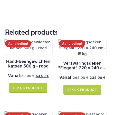
Related products
Aanbieding!
Aanbieding!
Hand-beengewichten
Verzwaringsdeken
katoen 500 g - rood
"Elegant" 220 x 240 cm
- 15 kg
Vanaf:
59,00
€
53,00
€
Vanaf:
268,00
€
238,00
€
Oorspronkelijke
Huidige
Oorspronkelijke
Huidige
prijs
prijs
prijs
prijs
BEKIJK PRODUCT
BEKIJK PRODUCT
was:
is:
was:
is:
59,00 €.
53,00 €.
268,00 €.
238,00 €.