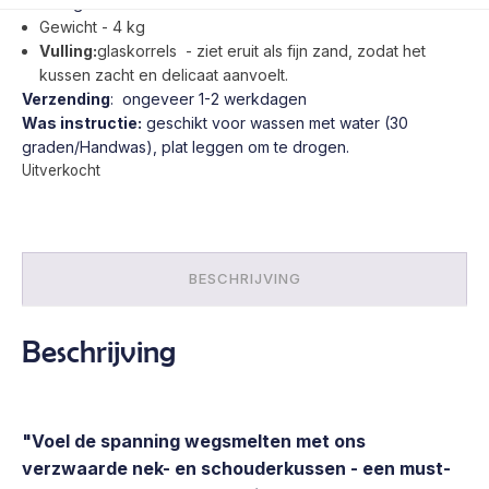
- beige
65,00 €.
59,00 €.
Gewicht - 4 kg
Vulling:
glaskorrels - ziet eruit als fijn zand, zodat het
kussen zacht en delicaat aanvoelt.
Verzending
: ongeveer 1-2 werkdagen
Was instructie:
geschikt voor wassen met water (30
graden/Handwas), plat leggen om te drogen.
Uitverkocht
BESCHRIJVING
Beschrijving
"Voel de spanning wegsmelten met ons
verzwaarde nek- en schouderkussen - een must-