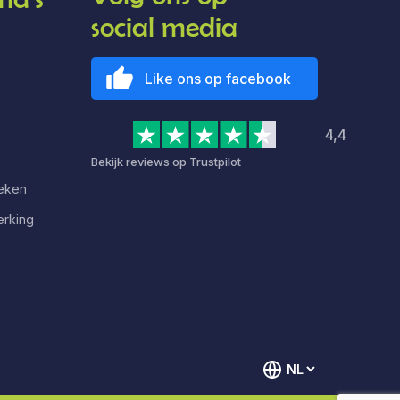
social media
Like ons op facebook
4,4
Bekijk reviews op Trustpilot
deken
erking