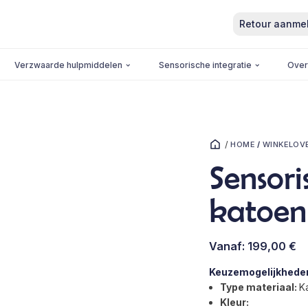
Retour aanme
Verzwaarde hulpmiddelen
Sensorische integratie
Over
/
HOME
/
WINKELOV
Sensori
katoen
Vanaf:
199,00
€
Keuzemogelijkhede
Type materiaal:
K
Kleur: