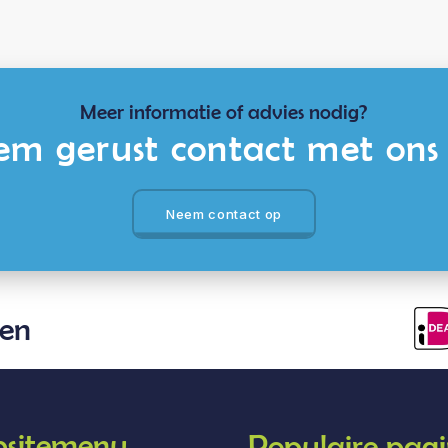
Meer informatie of advies nodig?
m gerust contact met ons
Neem contact op
len
sitemenu
Populaire pagi