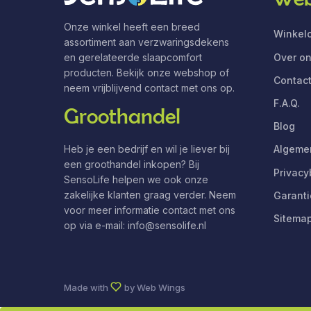
Onze winkel heeft een breed
Winkelo
assortiment aan verzwaringsdekens
Over o
en gerelateerde slaapcomfort
producten. Bekijk onze webshop of
Contac
neem vrijblijvend contact met ons op.
F.A.Q.
Groothandel
Blog
Heb je een bedrijf en wil je liever bij
Algeme
een groothandel inkopen? Bij
Privacy
SensoLife helpen we ook onze
zakelijke klanten graag verder. Neem
Garanti
voor meer informatie contact met ons
Sitema
op via e-mail:
info@sensolife.nl
Made with
by
Web Wings