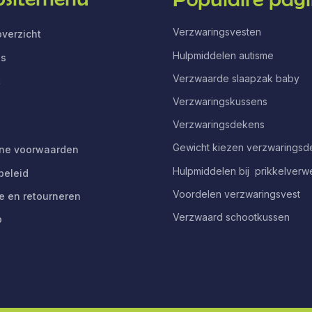
Verzwaringsvesten
verzicht
Hulpmiddelen autisme
ns
Verzwaarde slaapzak baby
t
Verzwaringskussens
Verzwaringsdekens
Gewicht kiezen verzwarings
ne voorwaarden
Hulpmiddelen bij prikkelverw
beleid
Voordelen verzwaringsvest
e en retourneren
Verzwaard schootkussen
p