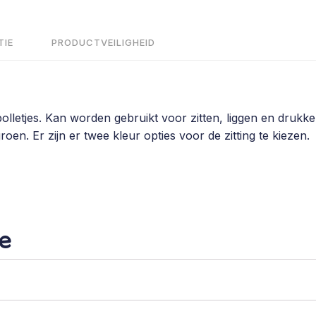
-
katoen
aantal
TIE
PRODUCTVEILIGHEID
lletjes. Kan worden gebruikt voor zitten, liggen en drukken
groen. Er zijn er twee kleur opties voor de zitting te kiezen.
e