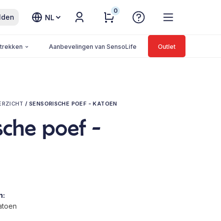
0
Kies
lden
een
taal
trekken
Aanbevelingen van SensoLife
Outlet
ERZICHT
/
SENSORISCHE POEF - KATOEN
sche poef -
n:
atoen