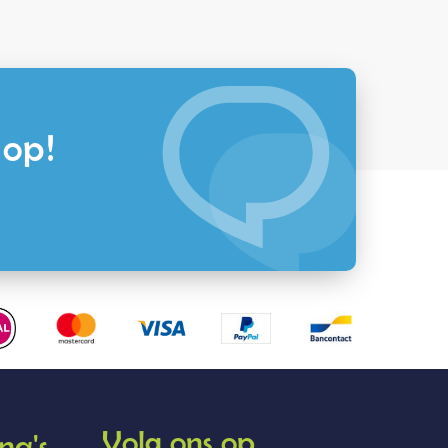
 op!
Volg ons op
na's