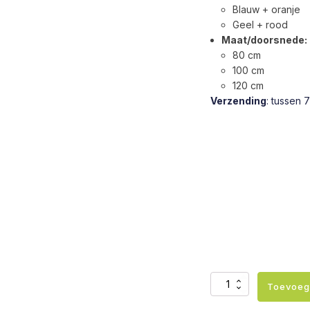
Blauw + oranje
Geel + rood
Maat/doorsnede:
80 cm
100 cm
120 cm
Verzending
: tussen 
Sensorische
Toevoeg
poef