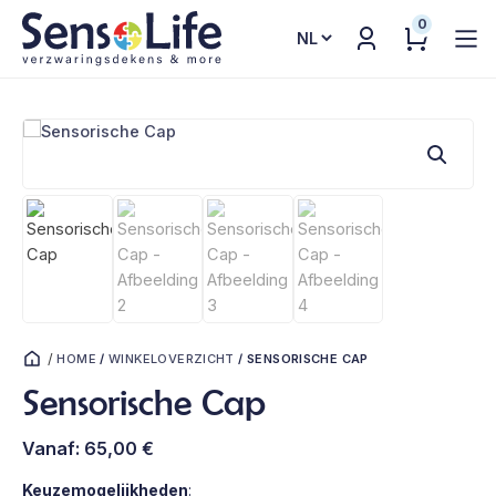
0
Kies
een
taal
/
HOME
/
WINKELOVERZICHT
/
SENSORISCHE CAP
Sensorische Cap
Vanaf:
65,00
€
Keuzemogelijkheden
: