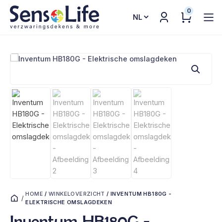
0
Kies
een
taal
HOME
/
WINKELOVERZICHT
/
INVENTUM HB180G -
/
ELEKTRISCHE OMSLAGDEKEN
Inventum HB180G -