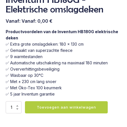
Elektrische omslagdeken
Vanaf:
Vanaf:
0,00
€
Productvoordelen van de Inventum HB180G elektrische
deken
✅ Extra grote omslagdeken: 180 x 130 cm
✅ Gemaakt van superzachte fleece
✅ 9 warmtestanden
✅ Automatische uitschakeling na maximaal 180 minuten
✅ Oververhittingsbeveiliging
✅ Wasbaar op 30°C
✅ Met ± 230 cm lang snoer
✅ Met Öko-Tex 100 keurmerk
✅ 5 jaar Inventum garantie
Inventum
Toevoegen aan winkelwagen
HB180G
-
Elektrische