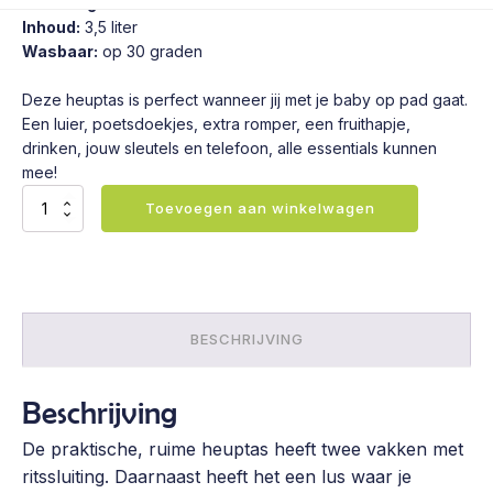
Afmetingen:
28 x 18 x 7 cm (L x B x D)
Inhoud:
3,5 liter
Wasbaar:
op 30 graden
Deze heuptas is perfect wanneer jij met je baby op pad gaat.
Een luier, poetsdoekjes, extra romper, een fruithapje,
drinken, jouw sleutels en telefoon, alle essentials kunnen
mee!
Heuptas
Toevoegen aan winkelwagen
-
Dots
Herringbone
Blue
aantal
BESCHRIJVING
Beschrijving
De praktische, ruime heuptas heeft twee vakken met
ritssluiting. Daarnaast heeft het een lus waar je