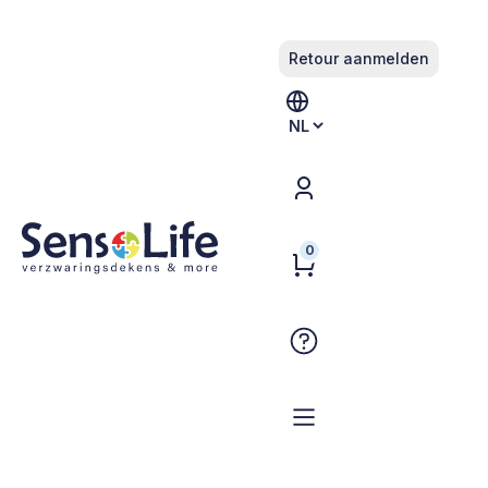
Retour aanmelden
Kies
een
taal
HOME
/
WINKELOVERZICHT
/
HEUPTAS - DOTS HERRINGBONE
/
BLUE
0
Heuptas - Dots Herringbone
Blue
Vanaf:
49,00
€
Specificaties:
Materiaal:
100% katoen
Afmetingen heupband:
75 - 108 cm