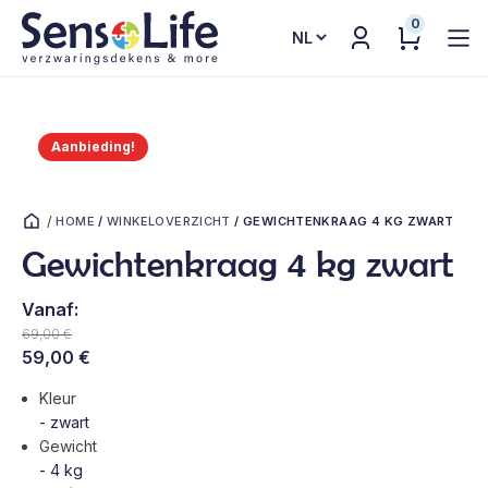
0
Kies
een
taal
Aanbieding!
/
HOME
/
WINKELOVERZICHT
/
GEWICHTENKRAAG 4 KG ZWART
Gewichtenkraag 4 kg zwart
Vanaf:
69,00
€
Oorspronkelijke
Huidige
59,00
€
prijs
prijs
Kleur
was:
is:
- zwart
69,00 €.
59,00 €.
Gewicht
- 4 kg