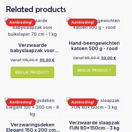
Related products
Aanbieding!
Aanbieding!
Hand-beengewichten
Verzwaarde
katoen 500 g - rood
babyslaapzak voor
buikslaper 70 cm - 1 kg
Vanaf:
59,00
€
53,00
€
Vanaf:
115,00
€
95,00
€
Oorspronkelijke
Huidige
Oorspronkelijke
Huidige
prijs
prijs
prijs
prijs
BEKIJK PRODUCT
was:
is:
BEKIJK PRODUCT
was:
is:
59,00 €.
53,00 €.
115,00 €.
95,00 €.
Aanbieding!
Aanbieding!
Verzwaarde slaapzak
Verzwaringsdeken
FUN 80x150cm - 3 kg
Elegant 150 x 200 cm -