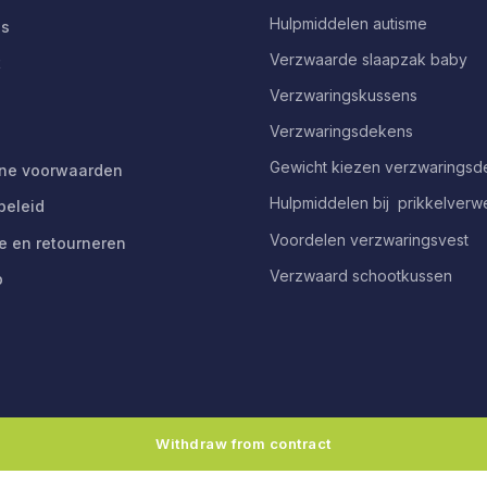
Hulpmiddelen autisme
ns
Verzwaarde slaapzak baby
t
Verzwaringskussens
Verzwaringsdekens
Gewicht kiezen verzwarings
ne voorwaarden
Hulpmiddelen bij prikkelverw
beleid
Voordelen verzwaringsvest
e en retourneren
Verzwaard schootkussen
p
Withdraw from contract