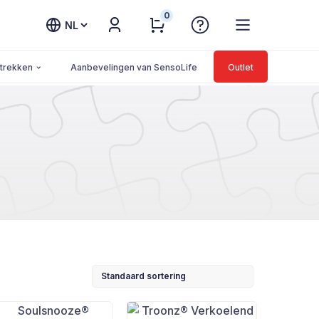
0
Kies
een
taal
trekken
Aanbevelingen van SensoLife
Outlet