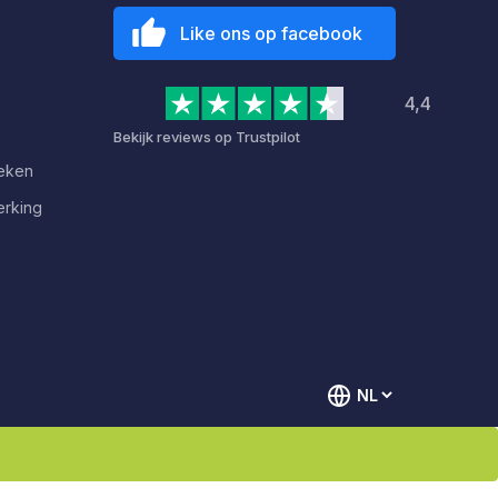
Like ons op facebook
4,4
Bekijk reviews op Trustpilot
deken
erking