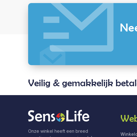
Nee
Veilig & gemakkelijk beta
Web
Onze winkel heeft een breed
Winkelo