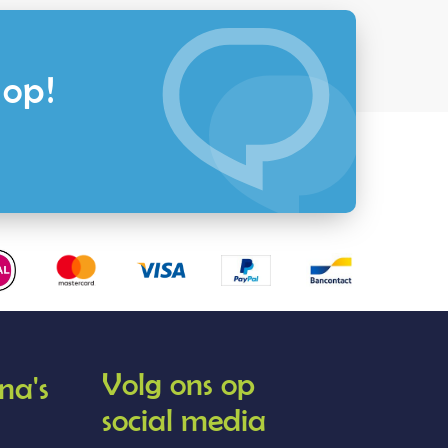
 op!
Volg ons op
na's
social media