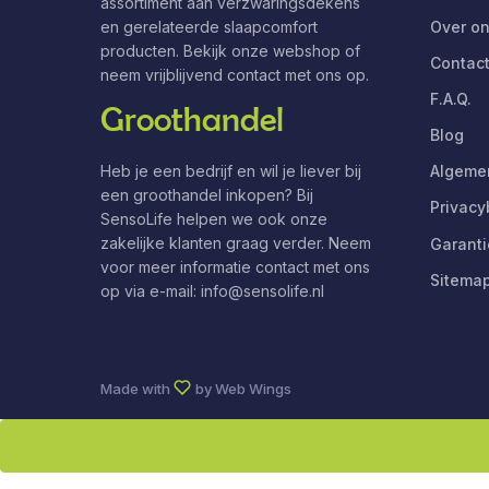
assortiment aan verzwaringsdekens
Over o
en gerelateerde slaapcomfort
producten. Bekijk onze webshop of
Contac
neem vrijblijvend contact met ons op.
F.A.Q.
Groothandel
Blog
Heb je een bedrijf en wil je liever bij
Algeme
een groothandel inkopen? Bij
Privacy
SensoLife helpen we ook onze
zakelijke klanten graag verder. Neem
Garanti
voor meer informatie contact met ons
Sitema
op via e-mail:
info@sensolife.nl
Made with
by
Web Wings