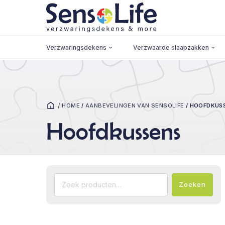
Verzwaringsdekens
Verzwaarde slaapzakken
/
HOME
/
AANBEVELINGEN VAN SENSOLIFE
/
HOOFDKUS
Hoofdkussens
Zoeken
Zoeken
naar: