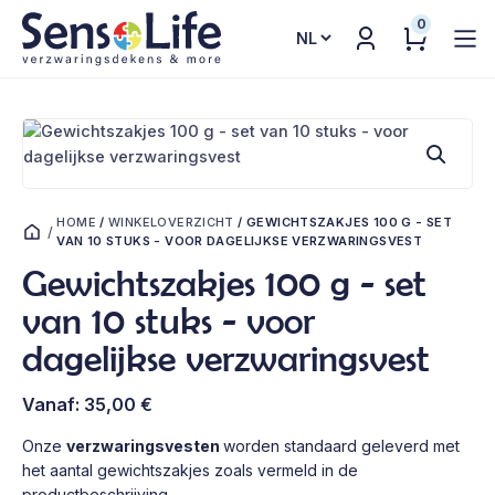
0
Kies
een
taal
HOME
/
WINKELOVERZICHT
/
GEWICHTSZAKJES 100 G - SET
/
VAN 10 STUKS - VOOR DAGELIJKSE VERZWARINGSVEST
Gewichtszakjes 100 g - set
van 10 stuks - voor
dagelijkse verzwaringsvest
Vanaf:
35,00
€
Onze
verzwaringsvesten
worden standaard geleverd met
het aantal gewichtszakjes zoals vermeld in de
productbeschrijving.