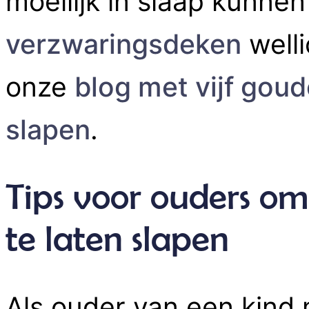
moeilijk in slaap kunnen
verzwaringsdeken
welli
onze
blog met vijf gou
slapen
.
Tips voor ouders o
te laten slapen
Als ouder van een kind