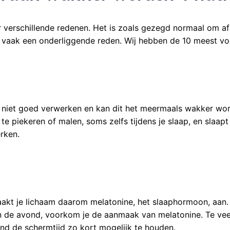
verschillende redenen. Het is zoals gezegd normaal om af
 vaak een onderliggende reden. Wij hebben de 10 meest v
aak niet goed verwerken en kan dit het meermaals wakker w
 te piekeren of malen, soms zelfs tijdens je slaap, en slaa
rken.
kt je lichaam daarom melatonine, het slaaphormoon, aan. Di
n de avond, voorkom je de aanmaak van melatonine. Te veel 
ond de schermtijd zo kort mogelijk te houden.