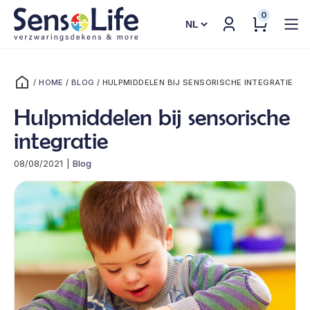
0
Kies
een
taal
/
HOME
/
BLOG
/
HULPMIDDELEN BIJ SENSORISCHE INTEGRATIE
Hulpmiddelen bij sensorische
integratie
08/08/2021
|
Blog